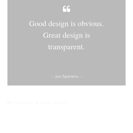
Good design is obvious.
Great design is
transparent.
-- Joe Sparano --
APRIL 29, 2021
ADMIN
QUOTE